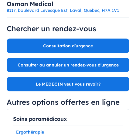
Osman Medical
8117, boulevard Levesque Est, Laval, Québec, H7A 1V1
Chercher un rendez-vous
Consultation d'urgence
Consulter ou annuler un rendez-vous d'urgence
Le MÉDECIN veut vous revoir?
Autres options offertes en ligne
Soins paramédicaux
Ergothérapie